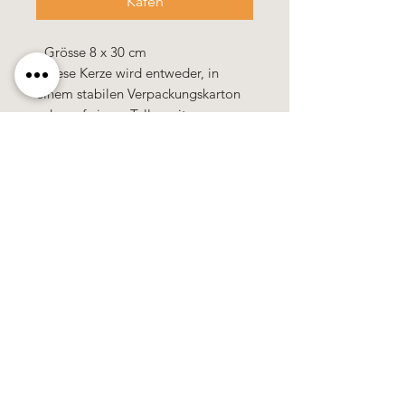
Kafen
- Grösse 8 x 30 cm
- diese Kerze wird entweder, in
einem stabilen Verpackungskarton
oder auf einem Teller mit
Dekoration, als Geschenk verpackt
geliefert.
100% Handarbeit, alle Motive &
Farben bestehen aus Wachs.
Käerzefabrik Peters, Heiderscheid, Tel.
89
91 97