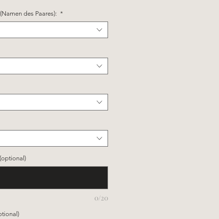
 (Namen des Paares):
*
(optional)
0/20
tional)