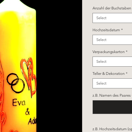
Anzahl der Buchstaben
Select
Hochzeitsdatum
*
Select
Verpackungskarton
*
Select
Teller & Dekoration
*
Select
z.B. Namen des Paares 
z.B. Hochzeitsdatum (op