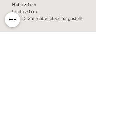
Höhe 30 cm
Breite 30 cm
Aus 1,5-2mm Stahlblech hergestellt.
Käerzefabrik Peters, Heiderscheid, Tel.
89
91 97