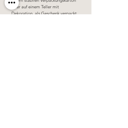
einem stabilen Verpackungskarton
oder auf einem Teller mit
Dekoration, als Geschenk verpackt
geliefert.
100% Handarbeit, alle Motive &
Farben bestehen aus Wachs.
Käerzefabrik Peters, Heiderscheid, Tel.
89
91 97