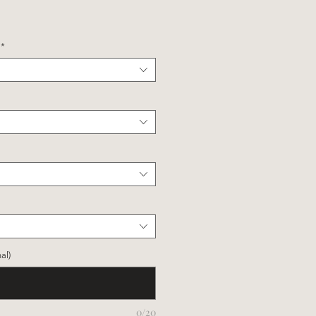
e
*
al)
0/20