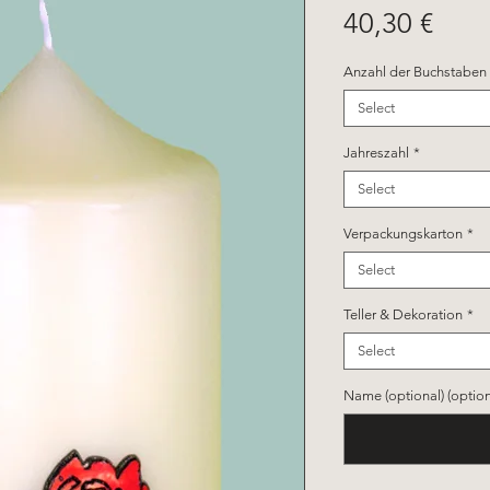
Pric
40,30 €
Anzahl der Buchstaben
Select
Jahreszahl
*
Select
Verpackungskarton
*
Select
Teller & Dekoration
*
Select
Name (optional) (option