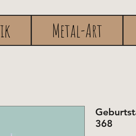
rik
Metal-Art
Geburtst
368