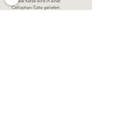
- diese Kerze wird in einer
Cellophan-Tütte geliefert
- die Kerzen werden in Serien von
jeweils 6 Kerzen produziert
- senden Sie uns das Foto bitte per
Mail
- extra Zeile +1€ pro Kerze
Käerzefabrik Peters, Heiderscheid, Tel.
89
91 97