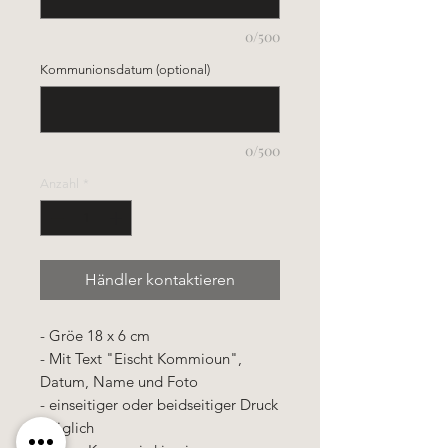
0/500
Kommunionsdatum (optional)
0/500
Anzahl
*
Händler kontaktieren
- Gröe 18 x 6 cm
- Mit Text "Eischt Kommioun",
Datum, Name und Foto
- einseitiger oder beidseitiger Druck
möglich