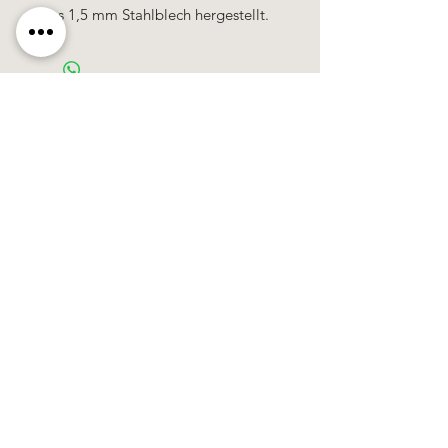
Aus 1,5 mm Stahlblech hergestellt.
Käerzefabrik Peters, Heiderscheid, Tel.
89
91 97
©2020 by Kärzefabrik.