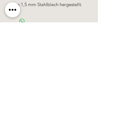
Aus 1,5 mm Stahlblech hergestellt.
Käerzefabrik Peters, Heiderscheid, Tel.
89
91 97
©2020 by Kärzefabrik.