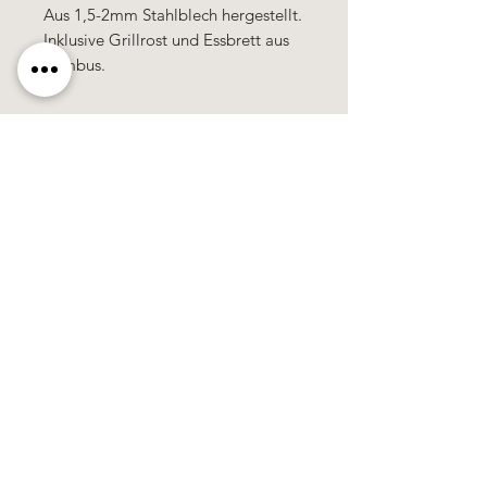
Aus 1,5-2mm Stahlblech hergestellt.
Inklusive Grillrost und Essbrett aus
Bambus.
Käerzefabrik Peters, Heiderscheid, Tel.
89
91 97