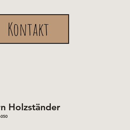
Kontakt
n Holzständer
-050
is