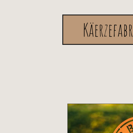
Käerzefab