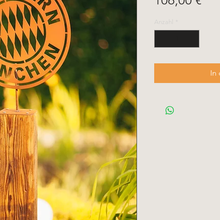
106,00 €
Anzahl
*
In