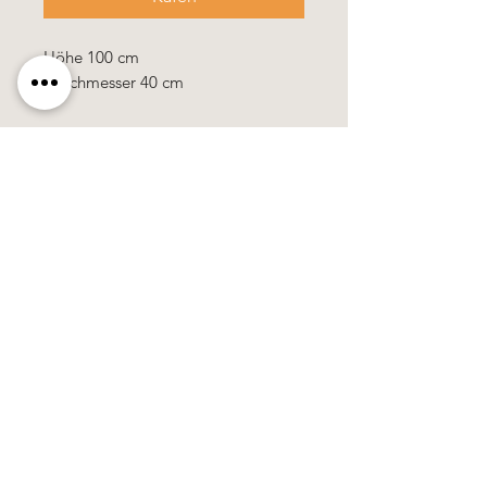
Höhe 100 cm
Durchmesser 40 cm
Käerzefabrik Peters, Heiderscheid, Tel.
89
91 97