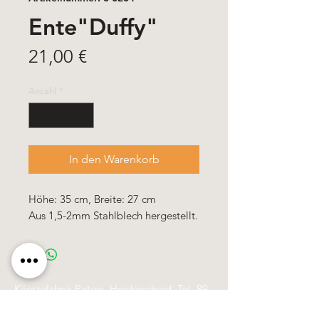
Ente"Duffy"
Preis
21,00 €
Anzahl
*
In den Warenkorb
Höhe: 35 cm, Breite: 27 cm
Aus 1,5-2mm Stahlblech hergestellt.
Käerzefabrik Peters, Heiderscheid, Tel.
89
91 97