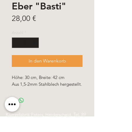
Eber "Basti"
Preis
28,00 €
Anzahl
*
In den Warenkorb
Höhe: 30 cm, Breite: 42 cm
Aus 1,5-2mm Stahlblech hergestellt.
Käerzefabrik Peters, Heiderscheid, Tel.
89
91 97