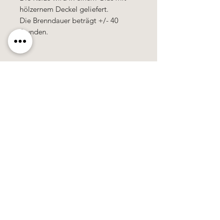
hölzernem Deckel geliefert.
Die Brenndauer beträgt +/- 40
Stunden.
Käerzefabrik Peters, Heiderscheid, Tel.
89
91 97