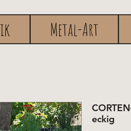
rik
Metal-Art
CORTEN-
eckig