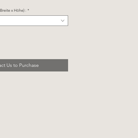
reite x Höhe) :
*
ct Us to Purchase