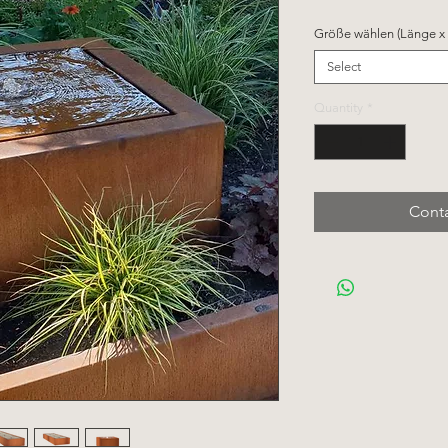
Größe wählen (Länge x B
Select
Quantity
*
Conta