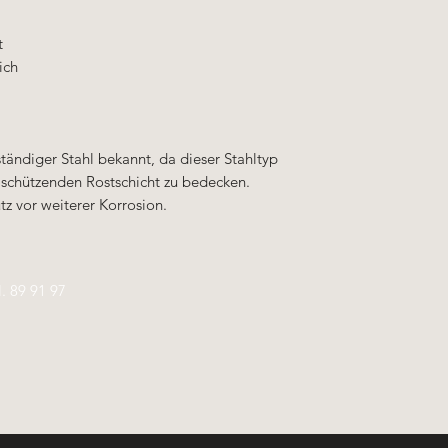
t
ich
ständiger Stahl bekannt, da dieser Stahltyp
r schützenden Rostschicht zu bedecken.
tz vor weiterer Korrosion.
l.
89 91 97