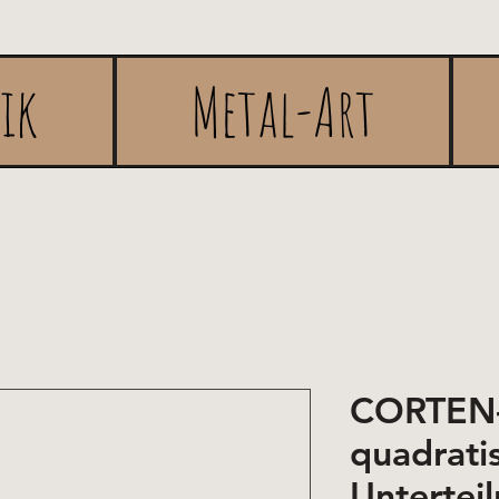
rik
Metal-Art
CORTEN-
quadrati
Unterteil