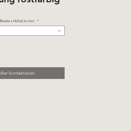
Breite x Höhe) in mm :
*
ler kontaktieren