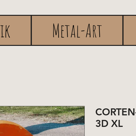
rik
Metal-Art
CORTEN
3D XL