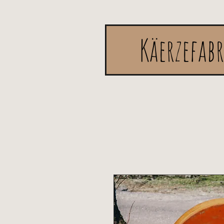
Käerzefab