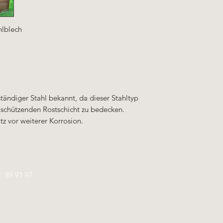
hlblech
ständiger Stahl bekannt, da dieser Stahltyp
r schützenden Rostschicht zu bedecken.
tz vor weiterer Korrosion.
l.
89 91 97