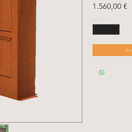
P
1.560,00 €
Anzahl
*
In