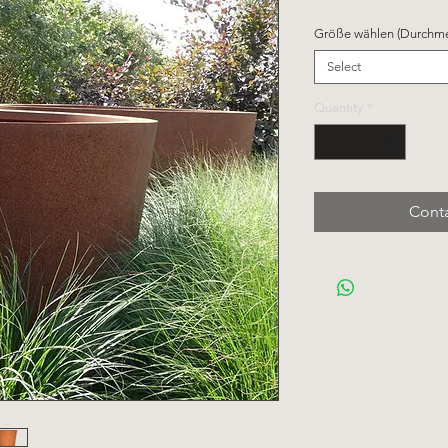
Größe wählen (Durchme
Select
Quantity
*
Conta