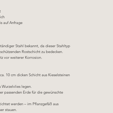
t
ich
is auf Anfrage
ständiger Stahl bekannt, da dieser Stahltyp
r schützenden Rostschicht zu bedecken.
tz vor weiterer Korrosion.
ca. 10 cm dicken Schicht aus Kieselsteinen
 Wurzelvlies legen.
ner passenden Erde für die gewünschte
rzichtet werden – im Pflanzgefäß aus
ser stauen.