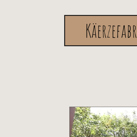
Käerzefab