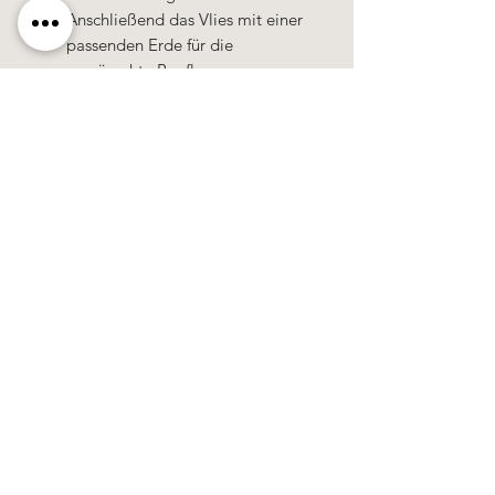
Anschließend das Vlies mit einer
passenden Erde für die
gewünschte Bepflanzung
auffüllen.
Auf ein Überlaufrohr sollte
verzichtet werden – im
Pflanzgefäß aus Cortenstahl darf
sich kein Wasser stauen.
Käerzefabrik Peters, Heiderscheid, Tel.
89
91 97