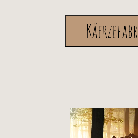
Käerzefab