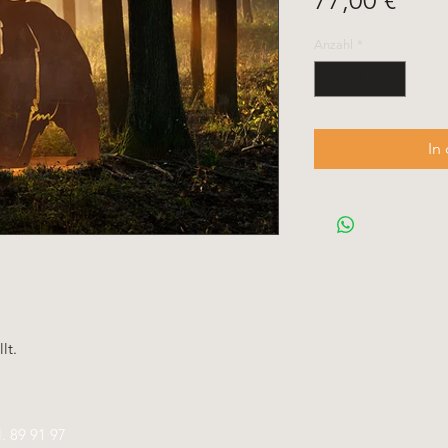
77,00 €
Anzahl
*
In
lt.
l.
89 91 97