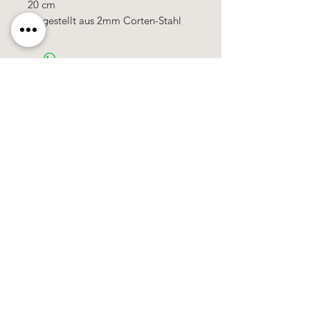
20 cm
hergestellt aus 2mm Corten-Stahl
Käerzefabrik Peters, Heiderscheid, Tel.
89
91 97
©2020 by Kärzefabrik.