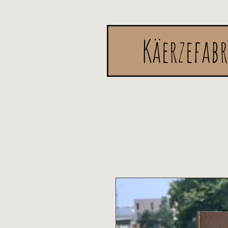
Käerzefab