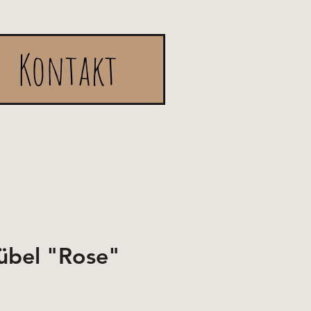
Kontakt
übel "Rose"
is