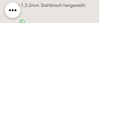
Aus 1,5-2mm Stahlblech hergestellt.
Käerzefabrik Peters, Heiderscheid, Tel.
89
91 97
©2020 by Kärzefabrik.