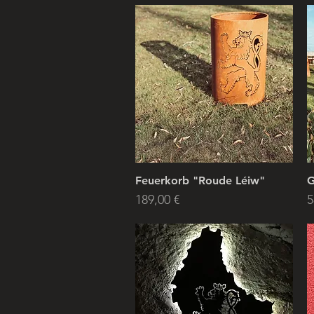
Feuerkorb "Roude Léiw"
G
Preis
P
189,00 €
5