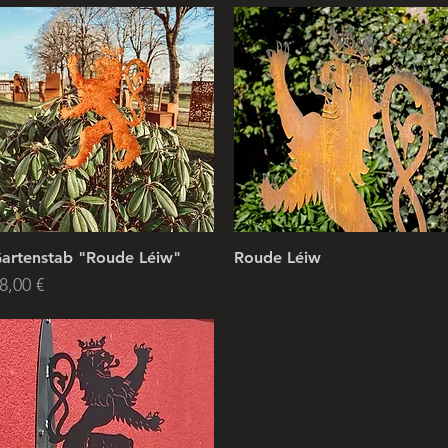
artenstab "Roude Léiw"
Roude Léiw
reis
8,00 €