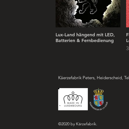
Lux-Land hängend mit LED,
F
Batterien & Fernbedienung
L
P
3
Käerzefabrik Peters, Heiderscheid, Te
©2020 by Kärzefabrik.