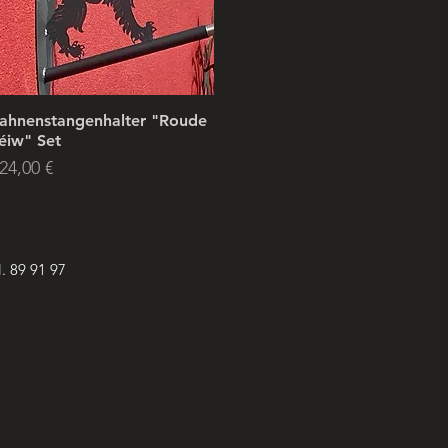
ahnenstangenhalter "Roude
éiw" Set
reis
24,00 €
l.
89 91 97