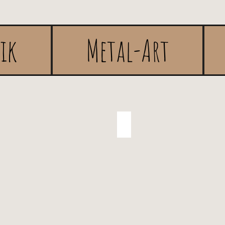
rik
Metal-Art
en
Gastgeschenke