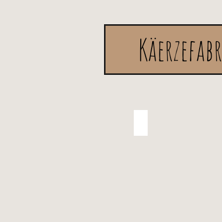
Käerzefab
Kommunionskerz