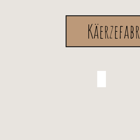
Käerzefab
Hochzeitskerz