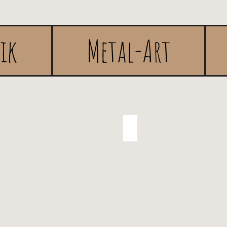
rik
Metal-Art
en
Gastgeschenke