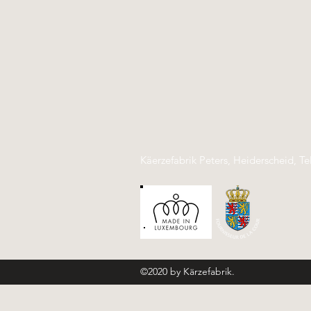
Käerzefabrik Peters, Heiderscheid, Te
©2020 by Kärzefabrik.