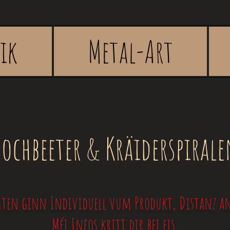
rik
Metal-Art
ochbeeter & Kräiderspiral
ten ginn Individuell vum Produkt, Distanz an 
Méi Infos kritt dir bei eis.