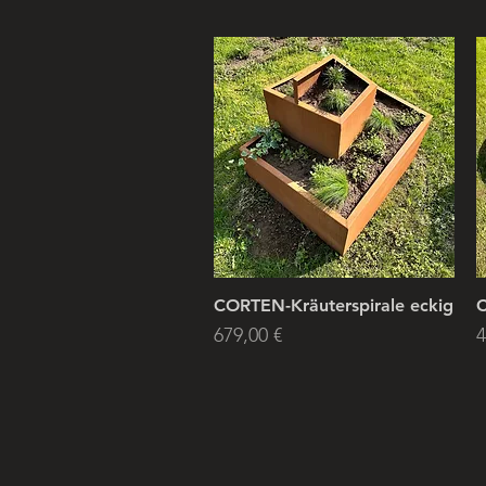
CORTEN-Kräuterspirale eckig
C
Price
P
679,00 €
4