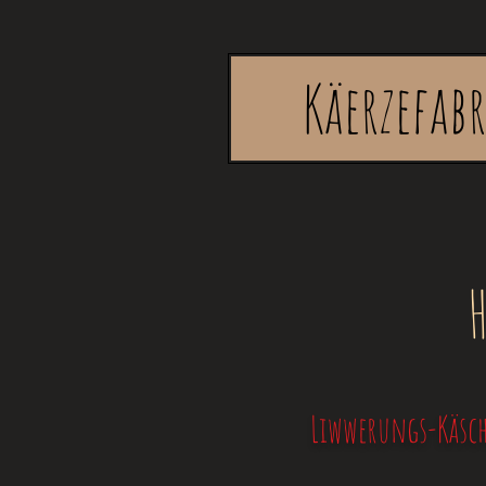
Käerzefab
H
Liwwerungs-Käsch