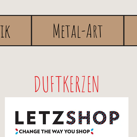
rik
Metal-Art
DUFTKERZEN