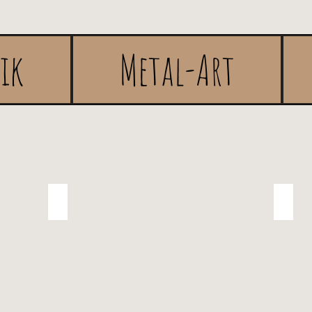
rik
Metal-Art
Glieser mat Spréch
Béie