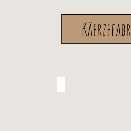
Käerzefab
Doftkäerzen