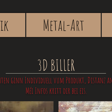
rik
Metal-Art
3D BILLER
ten ginn Individuell vum Produkt, Distanz an 
Méi Infos kritt dir bei eis.