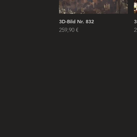
3D-Bild Nr. 832
3
Price
P
259,90 €
2