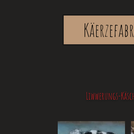
Käerzefab
Liwwerungs-Käsch