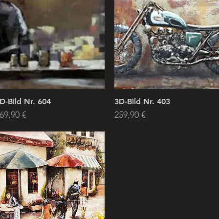
D-Bild Nr. 604
3D-Bild Nr. 403
rice
Price
69,90 €
259,90 €