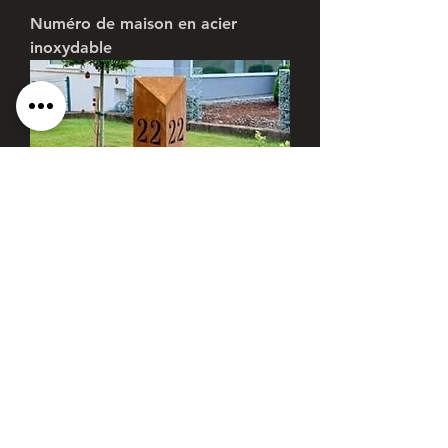
Numéro de maison en acier
inoxydable
Colonne avec numéro de maison
Prix
220,00 €