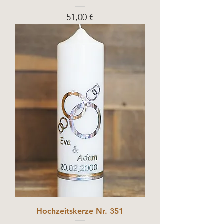
Prix
51,00 €
Hochzeitskerze Nr. 351