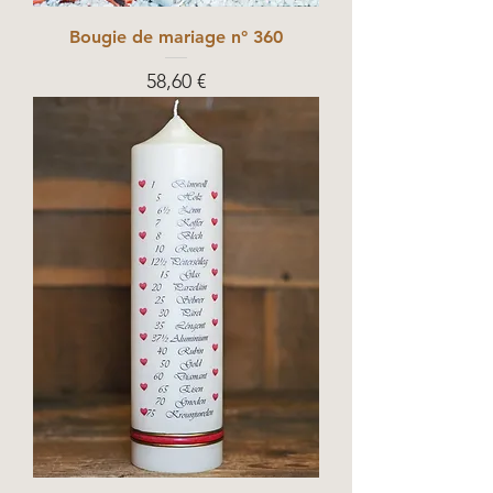
Bougie de mariage n° 360
Prix
58,60 €