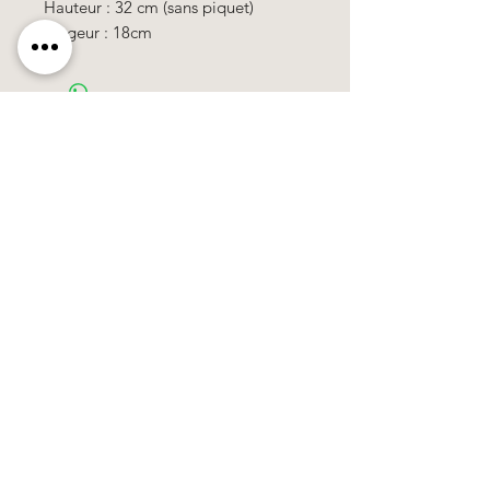
Hauteur : 32 cm (sans piquet)
Largeur : 18cm
Käerzefabrik Peters, Heiderscheid, Tel.
89
91 97
©2020 by Kärzefabrik.