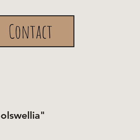
Contact
lswellia"