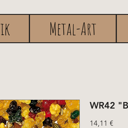
rik
Metal-Art
WR42 "Bo
Prix
14,11 €