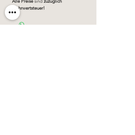
Alle Preise
sind
zuzüglich
Mehrwertsteuer!
Käerzefabrik Peters, Heiderscheid, Tel.
89
91 97
©2020 by Kärzefabrik.