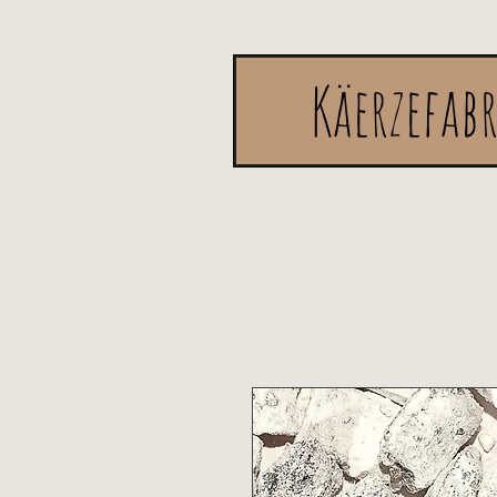
Käerzefab