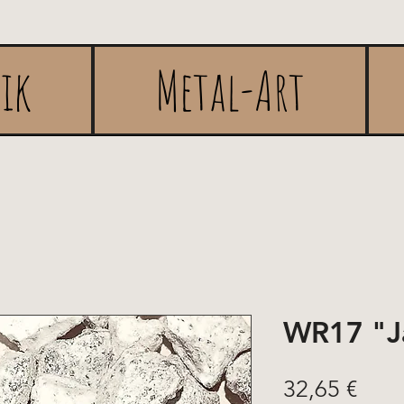
rik
Metal-Art
WR17 "J
Prix
32,65 €