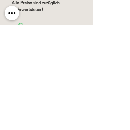
Alle Preise
sind
zuzüglich
Mehrwertsteuer!
Käerzefabrik Peters, Heiderscheid, Tel.
89
91 97
©2020 by Kärzefabrik.