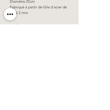
Diamètre 25cm
Fabriqué à partir de tôle d´acier de
1,5 à 2 mm.
Käerzefabrik Peters, Heiderscheid, Tel.
89
91 97