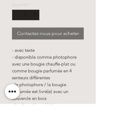
Quantité
*
Contactez-nous pour acheter
- avec texte
- disponible comme photophore
avec une bougie chauffe-plat ou
comme bougie parfumée en 4
senteurs différentes
- le photophore / la bougie
parfumée est livré(e) avec un
couvercle en bois
- le photophore / la bougie
parfumée est emballé(e) dans un
sachet cellophane