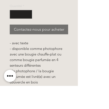
Quantité
*
Contactez-nous pour acheter
- avec texte
- disponible comme photophore
avec une bougie chauffe-plat ou
comme bougie parfumée en 4
senteurs différentes
- le photophore / la bougie
parfumée est livré(e) avec un
couvercle en bois
- le photophore / la bougie
parfumée est emballé(e) dans un
sachet cellophane