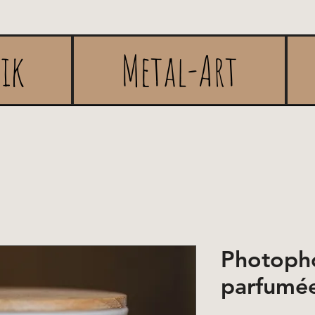
rik
Metal-Art
Photopho
parfumée