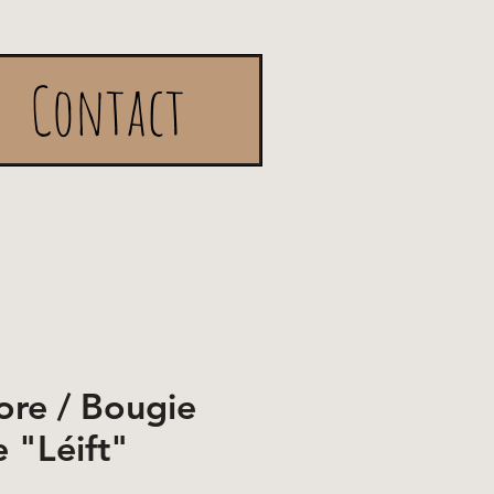
Contact
re / Bougie
 "Léift"