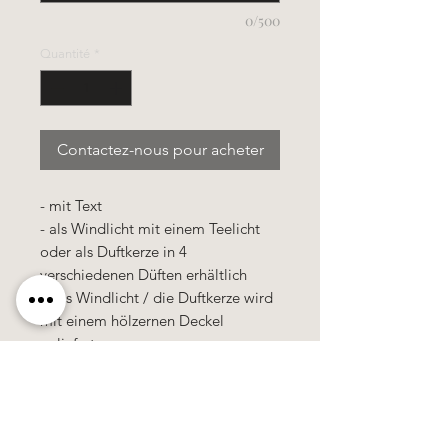
0/500
Quantité
*
Contactez-nous pour acheter
- mit Text
- als Windlicht mit einem Teelicht
oder als Duftkerze in 4
verschiedenen Düften erhältlich
- das Windlicht / die Duftkerze wird
mit einem hölzernen Deckel
geliefert
- das Windlicht / die Duftkerze wird
in einer Cellophan-Tütte verpackt