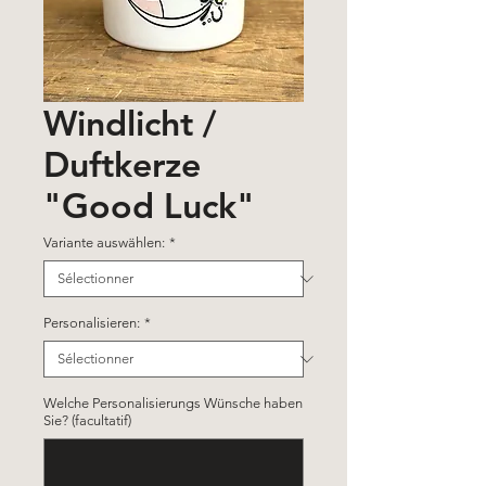
Windlicht /
Duftkerze
"Good Luck"
Variante auswählen:
*
Personalisieren:
*
Welche Personalisierungs Wünsche haben
Sie? (facultatif)