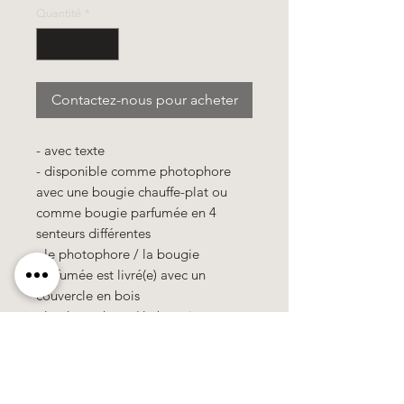
Quantité
*
Contactez-nous pour acheter
- avec texte
- disponible comme photophore
avec une bougie chauffe-plat ou
comme bougie parfumée en 4
senteurs différentes
- le photophore / la bougie
parfumée est livré(e) avec un
couvercle en bois
- le photophore / la bougie
parfumée est emballé(e) dans un
sachet cellophane