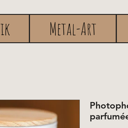
rik
Metal-Art
Photopho
parfumé