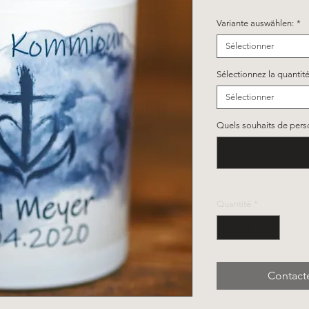
Variante auswählen:
*
Sélectionner
Sélectionnez la quantité
Sélectionner
Quels souhaits de person
Quantité
*
Contact