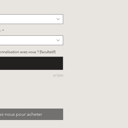
:
*
nalisation avez-vous ? (facultatif)
0/500
ez-nous pour acheter