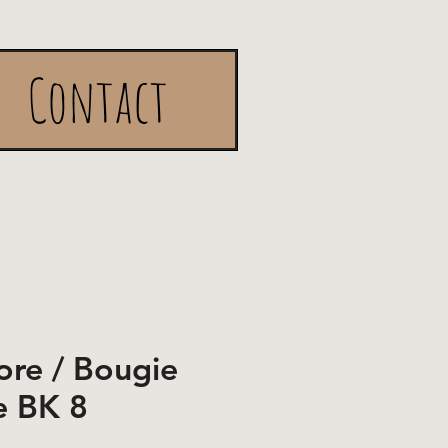
Contact
re / Bougie
e BK 8