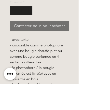
Quantité
*
Contactez-nous pour acheter
- avec texte
- disponible comme photophore
avec une bougie chauffe-plat ou
comme bougie parfumée en 4
senteurs différentes
- le photophore / la bougie
parfumée est livré(e) avec un
couvercle en bois
- le photophore / la bougie
parfumée est emballé(e) dans un
sachet cellophane