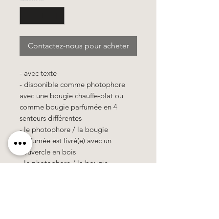
Contactez-nous pour acheter
- avec texte
- disponible comme photophore
avec une bougie chauffe-plat ou
comme bougie parfumée en 4
senteurs différentes
- le photophore / la bougie
parfumée est livré(e) avec un
couvercle en bois
- le photophore / la bougie
parfumée est emballé(e) dans un
sachet cellophane