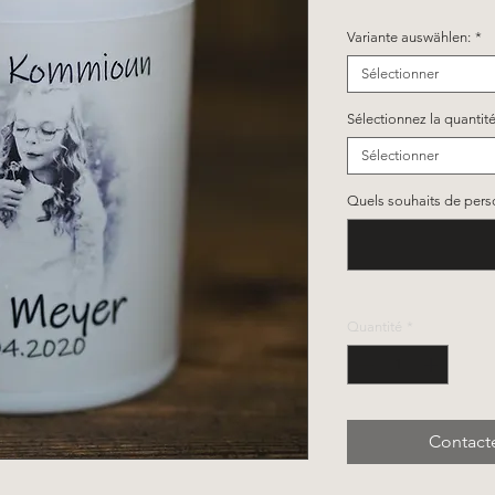
Variante auswählen:
*
Sélectionner
Sélectionnez la quantité
Sélectionner
Quels souhaits de person
Quantité
*
Contact