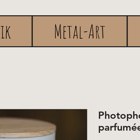
rik
Metal-Art
Photopho
parfumé