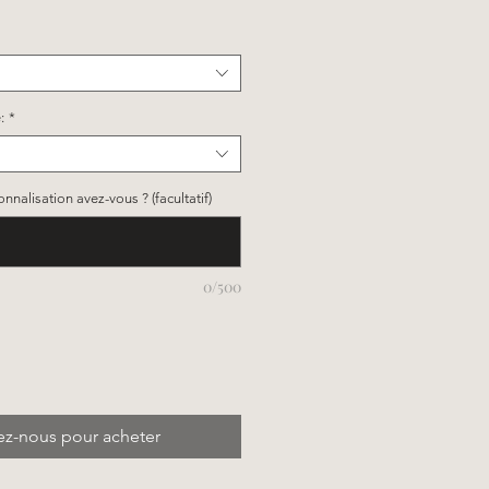
:
*
nalisation avez-vous ? (facultatif)
0/500
ez-nous pour acheter