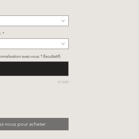
:
*
nalisation avez-vous ? (facultatif)
0/500
ez-nous pour acheter