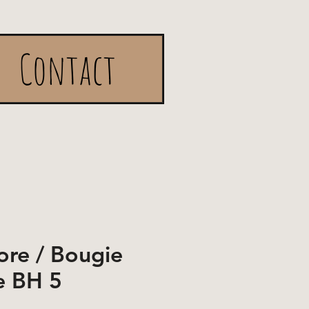
Contact
re / Bougie
e BH 5