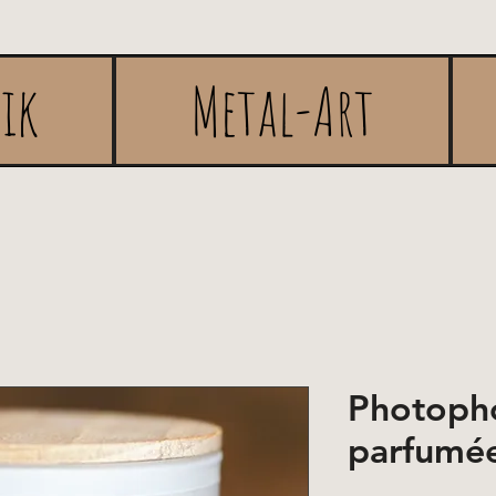
rik
Metal-Art
Photopho
parfumé