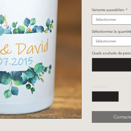
Variante auswählen:
*
Sélectionner
Sélectionnez la quantité
Sélectionner
Quels souhaits de person
Quantité
*
Contact