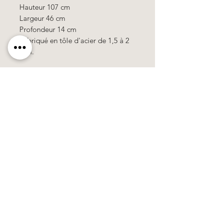
Hauteur 107 cm
Largeur 46 cm
Profondeur 14 cm
Fabriqué en tôle d'acier de 1,5 à 2
mm.
Käerzefabrik Peters, Heiderscheid, Tel.
89
91 97